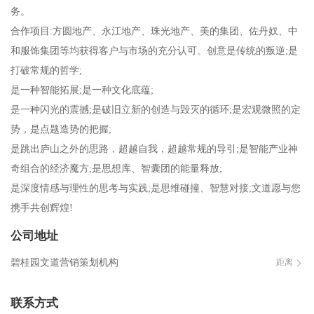
务。
合作项目:方圆地产、永江地产、珠光地产、美的集团、佐丹奴、中
和服饰集团等均获得客户与市场的充分认可。创意是传统的叛逆;是
打破常规的哲学;
是一种智能拓展;是一种文化底蕴;
是一种闪光的震撼;是破旧立新的创造与毁灭的循环;是宏观微照的定
势，是点题造势的把握;
是跳出庐山之外的思路，超越自我，超越常规的导引;是智能产业神
奇组合的经济魔方;是思想库、智囊团的能量释放;
是深度情感与理性的思考与实践;是思维碰撞、智慧对接;文道愿与您
携手共创辉煌!
公司地址
碧桂园文道营销策划机构
距离
联系方式