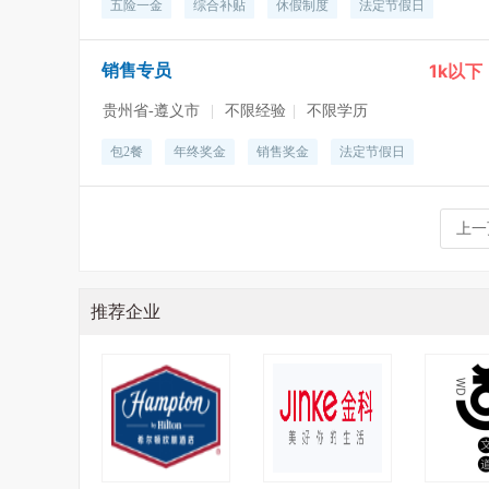
五险一金
综合补贴
休假制度
法定节假日
1k以下
销售专员
贵州省-遵义市
|
不限经验
|
不限学历
包2餐
年终奖金
销售奖金
法定节假日
上一
推荐企业