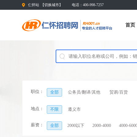
仁怀站
【
切换城市
】
电话：400-998-7257
首页
职位：
全部
公务员/翻译/其他
贸易/百货
地点：
不限
遵义市
薪资：
全部
2000以下
2000-4000
4000-600