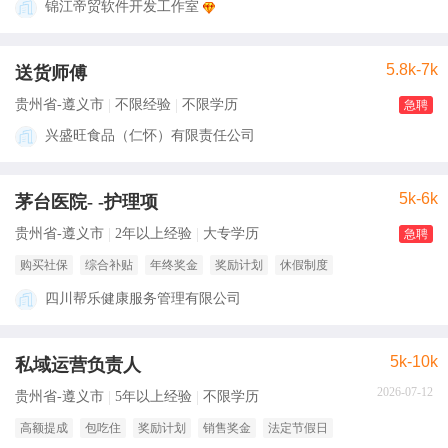
锦江帝贸软件开发工作室
5.8k-7k
送货师傅
贵州省-遵义市
不限经验
不限学历
急聘
兴盛旺食品（仁怀）有限责任公司
5k-6k
茅台医院- -护理项
贵州省-遵义市
2年以上经验
大专学历
急聘
购买社保
综合补贴
年终奖金
奖励计划
休假制度
四川帮乐健康服务管理有限公司
5k-10k
私域运营负责人
2026-07-12
贵州省-遵义市
5年以上经验
不限学历
高额提成
包吃住
奖励计划
销售奖金
法定节假日