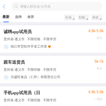
请输入职位名/公司名
最新
急聘
推荐
区域
职能
筛选
4.9k-5.9k
诚聘app试用员
昨天
贵州省-遵义市
不限经验
不限学历
锦江帝贸软件开发工作室
5k-7k
跟车送货员
昨天
贵州省-遵义市
不限经验
不限学历
兴盛旺食品（仁怀）有限责任公司
4.9k-5.9k
手机app试用员（日
一周内
贵州省-遵义市
不限经验
不限学历