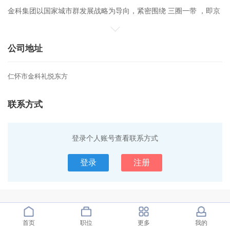
金科集团以国家城市群发展战略为导向，紧密围绕 三圈一带 ，即京
津冀经济圈、长三角经济圈、珠三角经济圈和长江经济带，进行区
域战略布局，事业遍布全国23个省、直辖市、自治区，规模快速增
公司地址
长，效益持续提升。公司总资产3200多亿元，员工2.5万余人，2019
年销售金额突破1800亿元，销售面积超过1900万平方米（位列行业
仁怀市金科礼悦东方
前十），社区服务签约面积超过约2.48亿平方米（位列全国前十）。
地产行业综合排名第17位，连续多年跻身 中国企业500强 、 中国民
联系方式
营企业500强 、 中国地产品牌价值10强 。
公司在坚持做好民生地产开发、生活服务的同时，强力推进科技产
登录个人账号查看联系方式
业投资运营，致力于成为国内领先的以科技创新、人工智能、互联
网、大数据等为特色的科技产业园区投资、建设、孵化、运营平
登录
注册
台；积极布局文旅康养产业，紧扣国家乡村振兴战略及文化、健康
产业发展战略，持续加大对旅游、健康、养生、教育等相关产业的
投入力度。公司不断构建新的盈利增长点，具备领先的可持续发展
能力。
首页
职位
更多
我的
公司以 美好你的生活 为使命，秉承创新高效、诚信务实、开放包