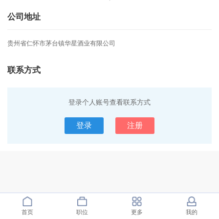
香型白酒可达伍千吨，原酒储存量超过
公司地址
贰万吨，两名国家级品酒师、调酒师，
2016年及2017年连续两年贵州省民营
贵州省仁怀市茅台镇华星酒业有限公司
100强企业、社会责任报告发布五星级
企业，仁怀市市属规模企业。
联系方式
3、 华星 素以传承历史文化，创新酿酒
理念为己任，以 绿色、有机、健康 定
登录个人账号查看联系方式
位产品发展方向。其核心品牌有 华星
登录
注册
、 皇家井 等，产品采用茅台镇千年酱
香传统酿酒工艺，取料选用本地优质糯
高粱和小麦，取水来自一口神秘的千年
古井——皇家井。酒体具有酱香突出、
优雅细腻、回味悠长、空杯留香持久的
独特风格。 皇家井 为 贵州省著名商标
首页
职位
更多
我的