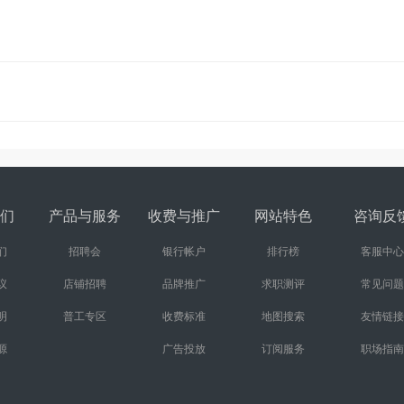
们
产品与服务
收费与推广
网站特色
咨询反
们
招聘会
银行帐户
排行榜
客服中心
议
店铺招聘
品牌推广
求职测评
常见问题
明
普工专区
收费标准
地图搜索
友情链接
源
广告投放
订阅服务
职场指南