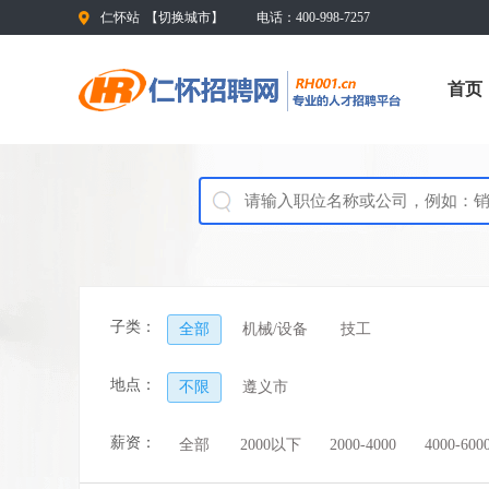
仁怀站
【
切换城市
】
电话：400-998-7257
首页
子类：
全部
机械/设备
技工
地点：
不限
遵义市
薪资：
全部
2000以下
2000-4000
4000-600