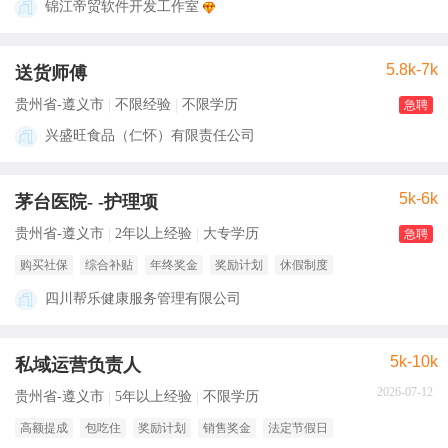
锦江帝贸软件开发工作室
5.8k-7k
送货师傅
贵州省-遵义市
不限经验
不限学历
急聘
兴盛旺食品（仁怀）有限责任公司
5k-6k
茅台医院- -护理项
贵州省-遵义市
2年以上经验
大专学历
急聘
购买社保
综合补贴
年终奖金
奖励计划
休假制度
四川帮乐健康服务管理有限公司
5k-10k
私域运营负责人
2026-07-12
贵州省-遵义市
5年以上经验
不限学历
高额提成
包吃住
奖励计划
销售奖金
法定节假日