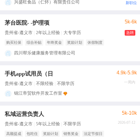
兴盛旺食品（仁怀）有限责任公司
新职位
5k-6k
茅台医院- -护理项
贵州省-遵义市
2年以上经验
大专学历
急聘
购买社保
综合补贴
年终奖金
奖励计划
休假制度
四川帮乐健康服务管理有限公司
4.9k-5.9k
手机app试用员（日
一周内
贵州省-遵义市
不限经验
不限学历
锦江帝贸软件开发工作室
5k-10k
私域运营负责人
2026-07-12
贵州省-遵义市
5年以上经验
不限学历
高额提成
包吃住
奖励计划
销售奖金
法定节假日