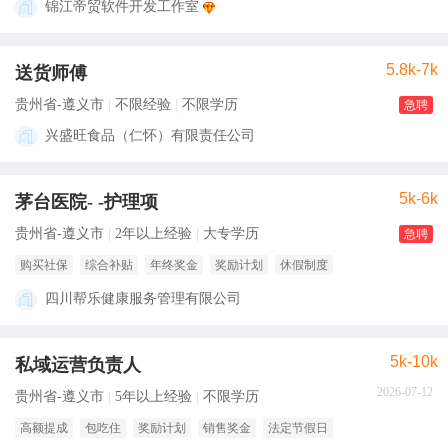
锦江帝贸软件开发工作室
5.8k-7k
送货师傅
贵州省-遵义市
不限经验
不限学历
急聘
兴盛旺食品（仁怀）有限责任公司
5k-6k
茅台医院- -护理项
贵州省-遵义市
2年以上经验
大专学历
急聘
购买社保
综合补贴
年终奖金
奖励计划
休假制度
四川帮乐健康服务管理有限公司
5k-10k
私域运营负责人
2026-07-12
贵州省-遵义市
5年以上经验
不限学历
高额提成
包吃住
奖励计划
销售奖金
法定节假日