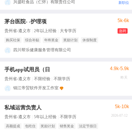
兴盛旺食品（仁怀）有限责任公司
新职位
5k-6k
茅台医院- -护理项
贵州省-遵义市
2年以上经验
大专学历
急聘
购买社保
综合补贴
年终奖金
奖励计划
休假制度
四川帮乐健康服务管理有限公司
4.9k-5.9k
手机app试用员（日
昨天
贵州省-遵义市
不限经验
不限学历
锦江帝贸软件开发工作室
5k-10k
私域运营负责人
2026-07-12
贵州省-遵义市
5年以上经验
不限学历
高额提成
包吃住
奖励计划
销售奖金
法定节假日